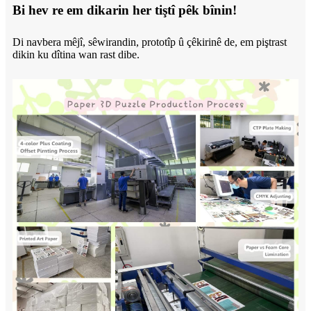
Bi hev re em dikarin her tiştî pêk bînin!
Di navbera mêjî, sêwirandin, prototîp û çêkirinê de, em piştrast
dikin ku dîtina wan rast dibe.