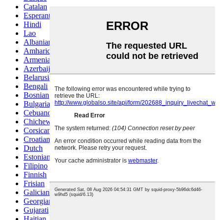
Catalan
Esperanto
Hindi
Lao
Albanian
Amharic
Armenian
Azerbaijani
Belarusian
Bengali
Bosnian
Bulgarian
Cebuano
Chichewa
Corsican
Croatian
Dutch
Estonian
Filipino
Finnish
Frisian
Galician
Georgian
Gujarati
Haitian