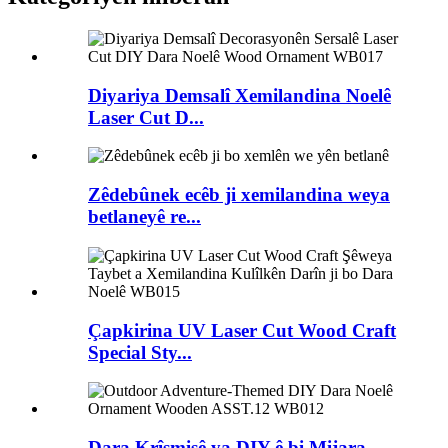
Diyariya Demsalî Xemilandina Noelê
Laser Cut D...
Zêdebûnek ecêb ji xemilandina weya
betlaneyê re...
Çapkirina UV Laser Cut Wood Craft
Special Sty...
Dara Krîsmisê ya DIY-ê bi Mijara