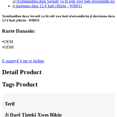
Xemilandina dara Sersalê ya bi eslê xwe hatî sêwirandin ku ji daristana dara
12-ê hatî çêkirin - WB011
Kurte Danasîn:
•
OEM
•
ODM
E-nameyê ji me re bişînin
Detail Product
Tags Product
Terîf
Ji Darê Tiştekî Xweş Bikin