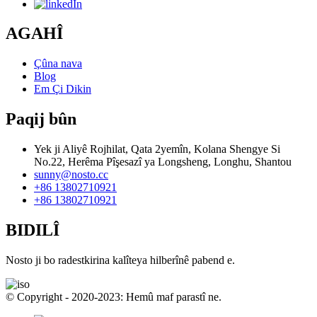
AGAHÎ
Çûna nava
Blog
Em Çi Dikin
Paqij bûn
Yek ji Aliyê Rojhilat, Qata 2yemîn, Kolana Shengye Si
No.22, Herêma Pîşesazî ya Longsheng, Longhu, Shantou
sunny@nosto.cc
+86 13802710921
+86 13802710921
BIDILÎ
Nosto ji bo radestkirina kalîteya hilberînê pabend e.
© Copyright - 2020-2023: Hemû maf parastî ne.