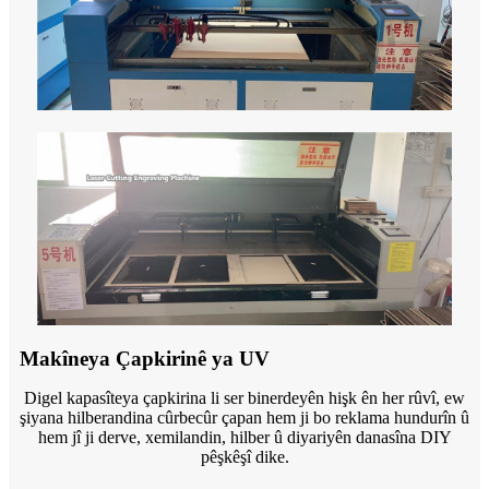
Makîneya Çapkirinê ya UV
Digel kapasîteya çapkirina li ser binerdeyên hişk ên her rûvî, ew
şiyana hilberandina cûrbecûr çapan hem ji bo reklama hundurîn û
hem jî ji derve, xemilandin, hilber û diyariyên danasîna DIY
pêşkêşî dike.