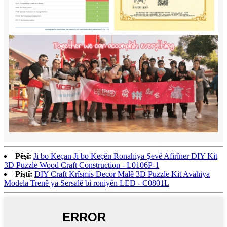
Pêşî:
Ji bo Keçan Ji bo Keçên Ronahiya Şevê Afirîner DIY Kit
3D Puzzle Wood Craft Construction - L0106P-1
Piştî:
DIY Craft Krîsmis Decor Malê 3D Puzzle Kit Avahiya
Modela Trenê ya Sersalê bi roniyên LED - C0801L