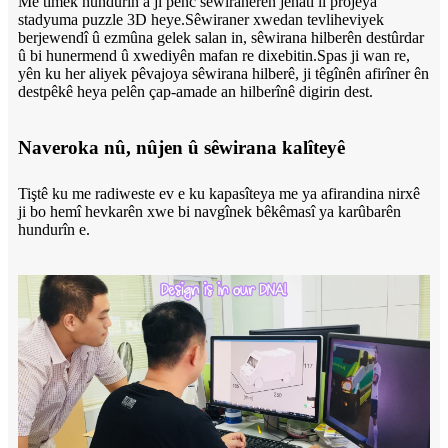
Me tîmek hundurîn a ji pênc sêwiranerên jêhatî li projeya
stadyuma puzzle 3D heye.Sêwiraner xwedan tevliheviyek
berjewendî û ezmûna gelek salan in, sêwirana hilberên destûrdar
û bi hunermend û xwediyên mafan re dixebitin.Spas ji wan re,
yên ku her aliyek pêvajoya sêwirana hilberê, ji têgînên afirîner ên
destpêkê heya pelên çap-amade an hilberînê digirin dest.
Naveroka nû, nûjen û sêwirana kalîteyê
Tiştê ku me radiweste ev e ku kapasîteya me ya afirandina nirxê
ji bo hemî hevkarên xwe bi navgînek bêkêmasî ya karûbarên
hundurîn e.