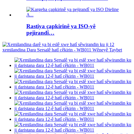
Rastiya çapkirinê ya ISO-yê
pejirandî…