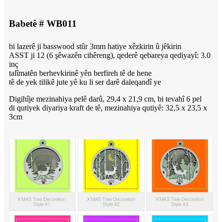
Babetê # WB011
bi lazerê ji basswood stûr 3mm hatiye xêzkirin û jêkirin
ASST ji 12 (6 şêwazên cihêreng), qederê qebareya qediyayî: 3.0
inç
talîmatên berhevkirinê yên berfireh tê de hene
tê de yek tilikê jute yê ku li ser darê daleqandî ye
Digihîje mezinahiya pelê darû, 29,4 x 21,9 cm, bi tevahî 6 pel
di qutiyek diyariya kraft de tê, mezinahiya qutiyê: 32,5 x 23,5 x
3cm