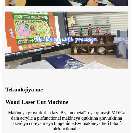
Teknolojiya me
Wood Laser Cut Machine
Makîneya gravurkirina lazerê ya nemetalîkî ya qumaşê MDF-a
dara acrylic a pirfunctional makîneya qutkirina gravurkirina
lazerê ya cureya meya bingehîn e.Ew makîneya herî biha û
pirfunctional e.