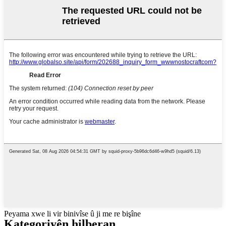
Peyama xwe li vir binivîse û ji me re bişîne
Kategoriyên hilberan