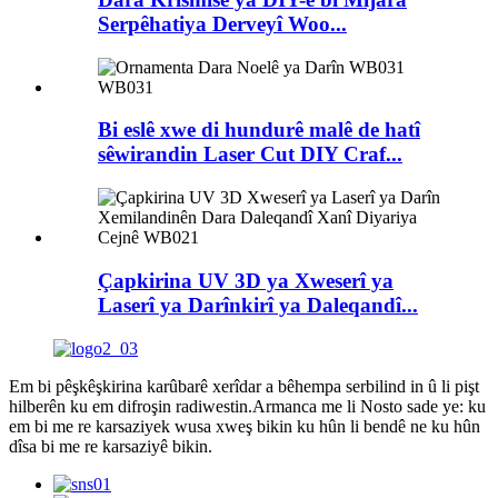
Serpêhatiya Derveyî Woo...
Bi eslê xwe di hundurê malê de hatî
sêwirandin Laser Cut DIY Craf...
Çapkirina UV 3D ya Xweserî ya
Laserî ya Darînkirî ya Daleqandî...
Em bi pêşkêşkirina karûbarê xerîdar a bêhempa serbilind in û li pişt
hilberên ku em difroşin radiwestin.Armanca me li Nosto sade ye: ku
em bi me re karsaziyek wusa xweş bikin ku hûn li bendê ne ku hûn
dîsa bi me re karsaziyê bikin.