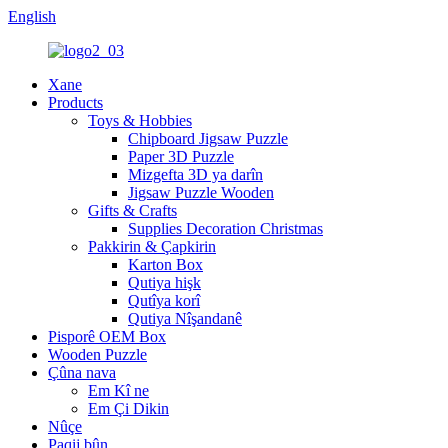
English
Xane
Products
Toys & Hobbies
Chipboard Jigsaw Puzzle
Paper 3D Puzzle
Mizgefta 3D ya darîn
Jigsaw Puzzle Wooden
Gifts & Crafts
Supplies Decoration Christmas
Pakkirin & Çapkirin
Karton Box
Qutiya hişk
Qutîya korî
Qutiya Nîşandanê
Pisporê OEM Box
Wooden Puzzle
Çûna nava
Em Kî ne
Em Çi Dikin
Nûçe
Paqij bûn