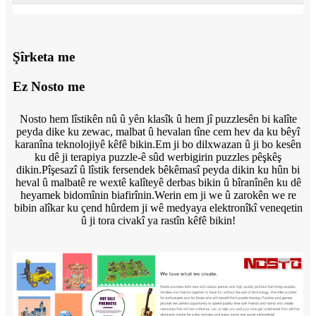
Şîrketa me
Ez Nosto me
Nosto hem lîstikên nû û yên klasîk û hem jî puzzlesên bi kalîte
peyda dike ku zewac, malbat û hevalan tîne cem hev da ku bêyî
karanîna teknolojiyê kêfê bikin.Em ji bo dilxwazan û ji bo kesên
ku dê ji terapiya puzzle-ê sûd werbigirin puzzles pêşkêş
dikin.Pîşesazî û lîstik fersendek bêkêmasî peyda dikin ku hûn bi
heval û malbatê re wextê kalîteyê derbas bikin û bîranînên ku dê
heyamek bidomînin biafirînin.Werin em ji we û zarokên we re
bibin alîkar ku çend hûrdem ji wê medyaya elektronîkî veneqetin
û ji tora civakî ya rastîn kêfê bikin!