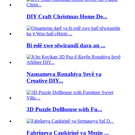
DIY Craft Christmas Home De...
Bi eslê xwe sêwirandî dara an ...
Nasnameya Ronahiya Şevê ya
Creative DIY...
3D Puzzle Dollhouse with Fu...
Fabrîqeya Çapkirinê ya Mezin ...