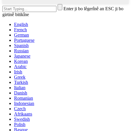
Enter ji bo lêgerînê an ESC ji bo
girtinê bitikîne
English
French
German
Portuguese
Spanish
Russian
Japanese
Korean
Arabic
Irish
Greek
Turkish
Italian
Danish
Romanian
Indonesian
Czech
Afrikaans
Swedish
Polish
Basque