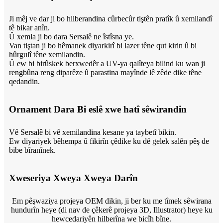
Ji mêj ve dar ji bo hilberandina cûrbecûr tiştên pratîk û xemilandî
tê bikar anîn.
Û xemla ji bo dara Sersalê ne îstîsna ye.
Van tiştan ji bo hêmanek diyarkirî bi lazer têne qut kirin û bi
hûrgulî têne xemilandin.
Û ew bi birûskek berxwedêr a UV-ya qalîteya bilind ku wan ji
rengbûna reng diparêze û parastina mayînde lê zêde dike têne
qedandin.
Ornament Dara Bi eslê xwe hatî sêwirandin
Vê Sersalê bi vê xemilandina kesane ya taybetî bikin.
Ew diyariyek bêhempa û fikirîn çêdike ku dê gelek salên pêş de
bibe bîranînek.
Xweseriya Xweya Xweya Darîn
Em pêşwaziya projeya OEM dikin, ji ber ku me tîmek sêwirana
hundurîn heye (di nav de çêkerê projeya 3D, Illustrator) heye ku
hewcedariyên hilberîna we bicîh bîne.