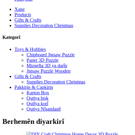
Xane
Products
Gifts & Crafts
Supplies Decoration Christmas
Kategorî
Toys & Hobbies
Chipboard Jigsaw Puzzle
Paper 3D Puzzle
Mizgefta 3D ya darîn
Jigsaw Puzzle Wooden
Gifts & Crafts
Supplies Decoration Christmas
Pakkirin & Çapkirin
Karton Box
Qutiya hişk
Qutîya korî
Qutiya Nîşandanê
Berhemên diyarkirî