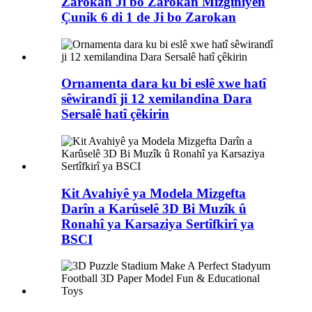
Zarokan Ji bo Zarokan Mizgîniyên
Çunik 6 di 1 de Ji bo Zarokan
Ornamenta dara ku bi eslê xwe hatî
sêwirandî ji 12 xemilandina Dara
Sersalê hatî çêkirin
Kit Avahiyê ya Modela Mizgefta
Darîn a Karûselê 3D Bi Muzîk û
Ronahî ya Karsaziya Sertîfkirî ya
BSCI