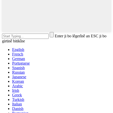
Enter ji bo lêgerînê an ESC ji bo
girtinê bitikîne
English
French
German
Portuguese
Spanish
Russian
Japanese
Korean
Arabic
Irish
Greek
Turkish
Italian
Danish