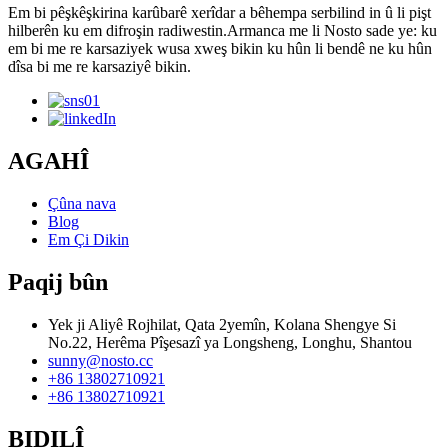
Em bi pêşkêşkirina karûbarê xerîdar a bêhempa serbilind in û li pişt
hilberên ku em difroşin radiwestin.Armanca me li Nosto sade ye: ku
em bi me re karsaziyek wusa xweş bikin ku hûn li bendê ne ku hûn
dîsa bi me re karsaziyê bikin.
AGAHÎ
Çûna nava
Blog
Em Çi Dikin
Paqij bûn
Yek ji Aliyê Rojhilat, Qata 2yemîn, Kolana Shengye Si
No.22, Herêma Pîşesazî ya Longsheng, Longhu, Shantou
sunny@nosto.cc
+86 13802710921
+86 13802710921
BIDILÎ