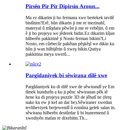
Pirsên Pir Pir Dipirsin Aroun...
Ma ez dikarim ji bo fermana xwe bertekek tavilê
bistînim?Erê, hûn dikarin ji me re mezinahî,
materyal û mîqdara pêwîst ji me re vebêjin, û em
ê ji bo projeya we jêderek bidin.Ez dikarim kîjan
hilberên pakkirinê ji Nosto ferman bikim?Li
Nosto, em cûrbecûr pakêtan pêşkêşî we dikin ku
hûn ji wan hilbijêrin û xweş bikin.Qutiya
pakkirina meya xwerû...
Pargîdaniyek bi sêwirana dilê xwe
Pargîdaniyek ku di dilê xwe de sêwirandî ye Em
tîmek hundurîn a ku ji pênc sêwiranan pêk tê
hene ku di projeya puzzle 3D de jêhatî ne (ferq
nake ku ew ji kef an dar be).Sêwiraner xwedan
tevliheviyek berjewendî û ezmûna gelek salan in,
sêwirana hilberên destûrdar û bi hunermend û
xwediyên mafan re dixebitin.Th...