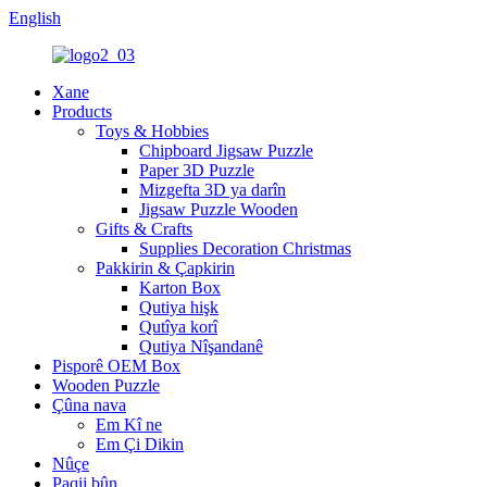
English
Xane
Products
Toys & Hobbies
Chipboard Jigsaw Puzzle
Paper 3D Puzzle
Mizgefta 3D ya darîn
Jigsaw Puzzle Wooden
Gifts & Crafts
Supplies Decoration Christmas
Pakkirin & Çapkirin
Karton Box
Qutiya hişk
Qutîya korî
Qutiya Nîşandanê
Pisporê OEM Box
Wooden Puzzle
Çûna nava
Em Kî ne
Em Çi Dikin
Nûçe
Paqij bûn