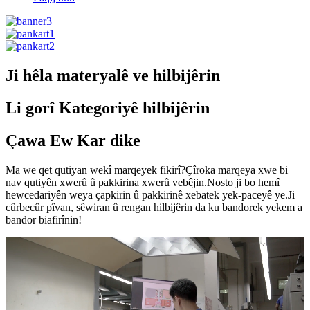
Ji hêla materyalê ve hilbijêrin
Li gorî Kategoriyê hilbijêrin
Çawa Ew Kar dike
Ma we qet qutiyan wekî marqeyek fikirî?Çîroka marqeya xwe bi
nav qutiyên xwerû û pakkirina xwerû vebêjin.Nosto ji bo hemî
hewcedariyên weya çapkirin û pakkirinê xebatek yek-paceyê ye.Ji
cûrbecûr pîvan, sêwiran û rengan hilbijêrin da ku bandorek yekem a
bandor biafirînin!