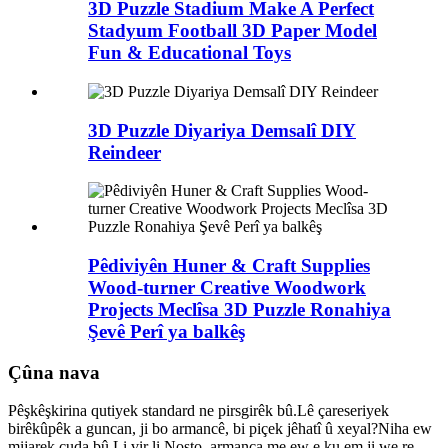
3D Puzzle Stadium Make A Perfect
Stadyum Football 3D Paper Model
Fun & Educational Toys
3D Puzzle Diyariya Demsalî DIY
Reindeer
Pêdiviyên Huner & Craft Supplies
Wood-turner Creative Woodwork
Projects Meclîsa 3D Puzzle Ronahiya
Şevê Perî ya balkêş
Çûna nava
Pêşkêşkirina qutiyek standard ne pirsgirêk bû.Lê çareseriyek
birêkûpêk a guncan, ji bo armancê, bi piçek jêhatî û xeyal?Niha ew
mijarek cuda bû.Li vir li Nosto, armanca me ew e ku em ji we re