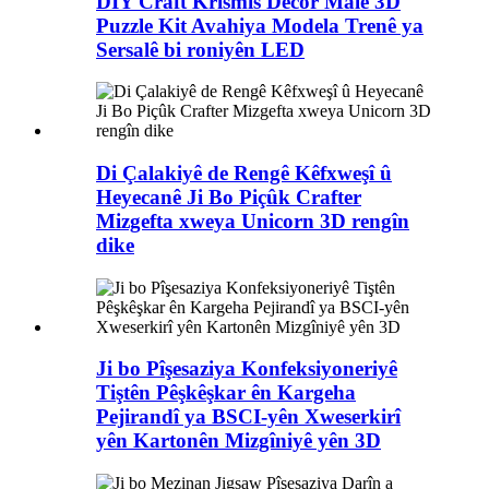
DIY Craft Krîsmis Decor Malê 3D
Puzzle Kit Avahiya Modela Trenê ya
Sersalê bi roniyên LED
Di Çalakiyê de Rengê Kêfxweşî û
Heyecanê Ji Bo Piçûk Crafter
Mizgefta xweya Unicorn 3D rengîn
dike
Ji bo Pîşesaziya Konfeksiyoneriyê
Tiştên Pêşkêşkar ên Kargeha
Pejirandî ya BSCI-yên Xweserkirî
yên Kartonên Mizgîniyê yên 3D