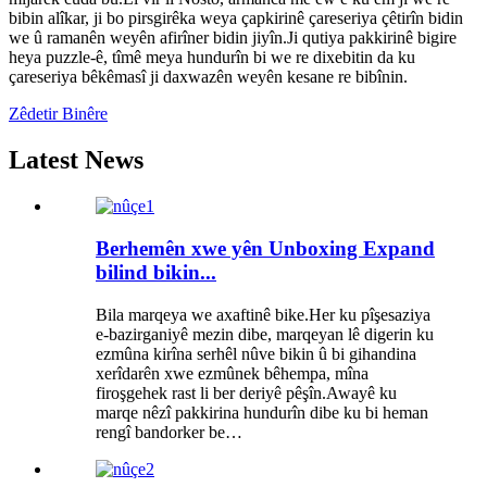
bibin alîkar, ji bo pirsgirêka weya çapkirinê çareseriya çêtirîn bidin
we û ramanên weyên afirîner bidin jiyîn.Ji qutiya pakkirinê bigire
heya puzzle-ê, tîmê meya hundurîn bi we re dixebitin da ku
çareseriya bêkêmasî ji daxwazên weyên kesane re bibînin.
Zêdetir Binêre
Latest News
Berhemên xwe yên Unboxing Expand
bilind bikin...
Bila marqeya we axaftinê bike.Her ku pîşesaziya
e-bazirganiyê mezin dibe, marqeyan lê digerin ku
ezmûna kirîna serhêl nûve bikin û bi gihandina
xerîdarên xwe ezmûnek bêhempa, mîna
firoşgehek rast li ber deriyê pêşîn.Awayê ku
marqe nêzî pakkirina hundurîn dibe ku bi heman
rengî bandorker be…